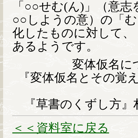
「○○せむ(ん)」（意志
○○しようの意）の「
化したものに対して、
あるようです。
変体仮名に
『変体仮名とその覚
『草書のくずし方』村
＜＜資料室に戻る