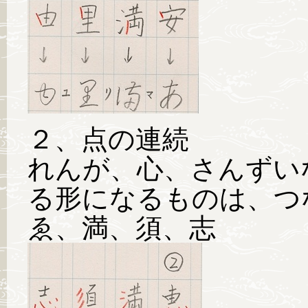
２、点の連続
れんが、心、さんずい
る形になるものは、つ
ゑ、満、須、志