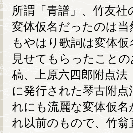
所謂「青譜」、竹友社
変体仮名だったのは当
もやはり歌詞は変体仮
見せてもらったことの
稿、上原六四郎附点法
に発行された琴古附点
れにも流麗な変体仮名
れ以前のもので、竹翁